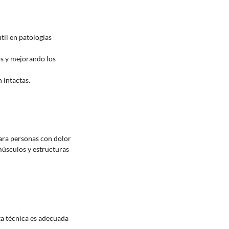
til en patologías
gos y mejorando los
n intactas.
para personas con dolor
músculos y estructuras
ta técnica es adecuada