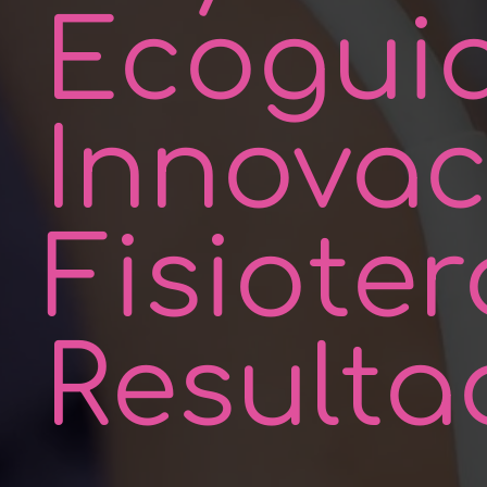
Ecogui
Innovac
Fisiote
Resulta