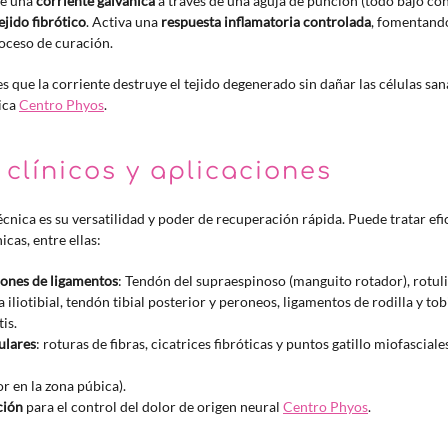
de una
corriente galvánica
a través de una aguja de punción (todo bajo cont
jido fibrótico
. Activa una
respuesta inflamatoria controlada
, fomentando
roceso de curación.
 que la corriente destruye el tejido degenerado sin dañar las células sana
rica
Centro Phyos
.
 clínicos y aplicaciones
técnica es su versatilidad y poder de recuperación rápida. Puede tratar ef
cas, entre ellas:
iones de ligamentos
: Tendón del supraespinoso (manguito rotador), rotul
la iliotibial, tendón tibial posterior y peroneos, ligamentos de rodilla y tobi
is.
ulares
: roturas de fibras, cicatrices fibróticas y puntos gatillo miofasciale
r en la zona púbica).
ción
para el control del dolor de origen neural
Centro Phyos
.