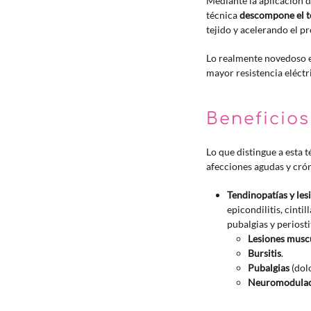
Mediante la aplicación 
técnica
descompone el te
tejido y acelerando el p
Lo realmente novedoso es
mayor resistencia eléct
Beneficios
Lo que distingue a esta 
afecciones agudas y cróni
Tendinopatías y les
epicondilitis, cintil
pubalgias y periostit
Lesiones musc
Bursitis
.
Pubalgias
(dolo
Neuromodula