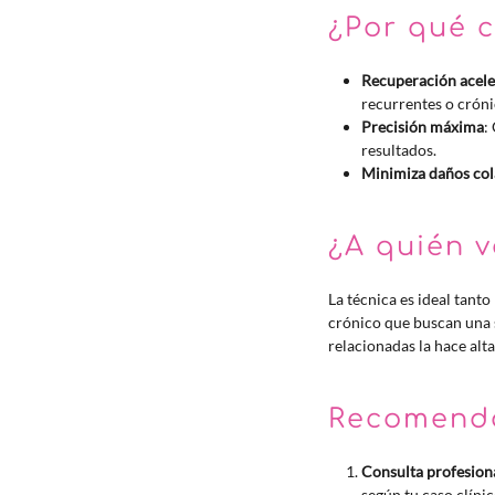
¿Por qué c
Recuperación acel
recurrentes o cróni
Precisión máxima
:
resultados.
Minimiza daños col
¿A quién v
La técnica es ideal tant
crónico que buscan una s
relacionadas la hace alt
Recomenda
Consulta profesion
según tu caso clínic