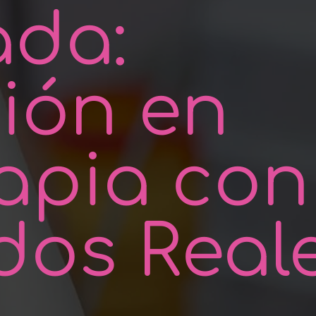
ada:
ión en
rapia con
dos Real