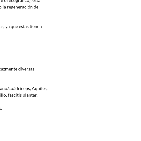
rol ecográfico), esta
 la regeneración del
s, ya que estas tienen
icazmente diversas
iano/cuádriceps, Aquiles,
llo, fascitis plantar,
s.