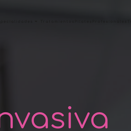
pecialidades
Tratamientos
Pilates
Profesionales
T
Invasiva