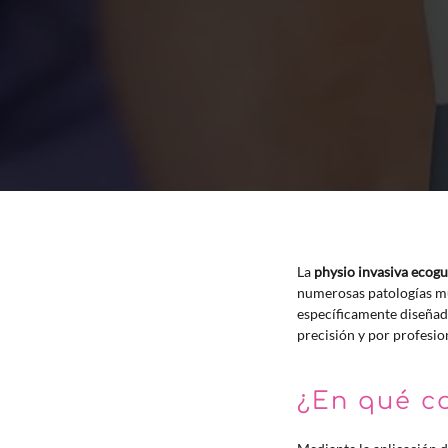
La
physio invasiva ecog
numerosas patologías mus
específicamente diseñado
precisión y por profes
¿En qué c