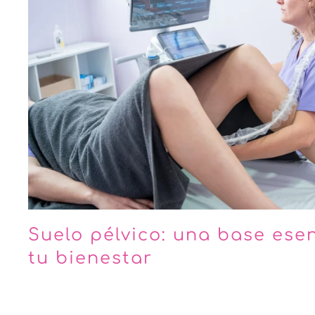
Suelo pélvico: una base ese
tu bienestar