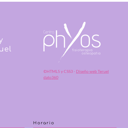
y
uel
©HTML5 y CSS3 -
Diseño web Teruel
dato360
Horario