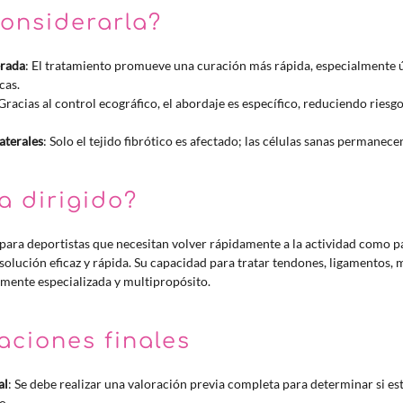
onsiderarla?
erada
: El tratamiento promueve una curación más rápida, especialmente ú
cas.
 Gracias al control ecográfico, el abordaje es específico, reduciendo ries
aterales
: Solo el tejido fibrótico es afectado; las células sanas permanece
a dirigido?
o para deportistas que necesitan volver rápidamente a la actividad como 
olución eficaz y rápida. Su capacidad para tratar tendones, ligamentos, 
amente especializada y multipropósito.
ciones finales
al
: Se debe realizar una valoración previa completa para determinar si es
o.